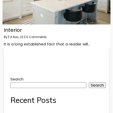
Interior
By
|
4
Nov, 22
|
0 Comments
It is a long established fact that a reader will…
Search
Search
Recent Posts